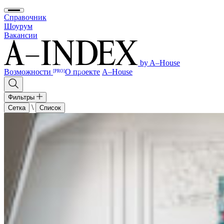
Справочник
Шоурум
Вакансии
by A–House
Возможности
О проекте
A–House
[PRO]
Фильтры
\
Сетка
Список