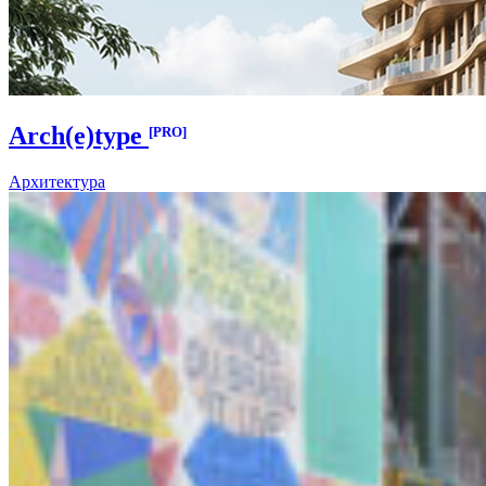
Arch(e)type
[PRO]
Архитектура