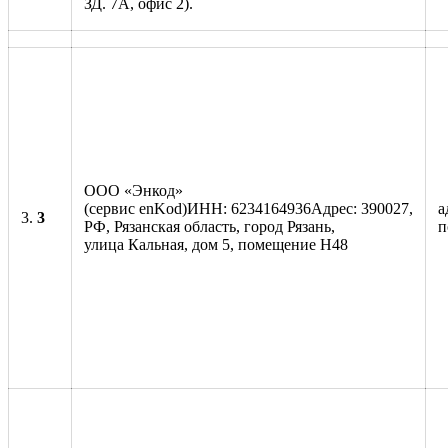
ЗД. 7А, офис 2).
ООО «Энкод»
(сервис enKod)ИНН: 6234164936Адрес: 390027,
а
3.
3
РФ, Рязанская область, город Рязань,
п
улица Кальная, дом 5, помещение Н48