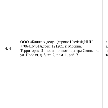
ООО «Ближе к делу» (сервис Usedesk)ИНН
•
7706416451Адрес: 121205, г. Москва,
э
4.
4
Территория Инновационного центра Сколково,
п
ул. Нобеля, д. 5, эт. 2, пом. 1, раб. 3
т