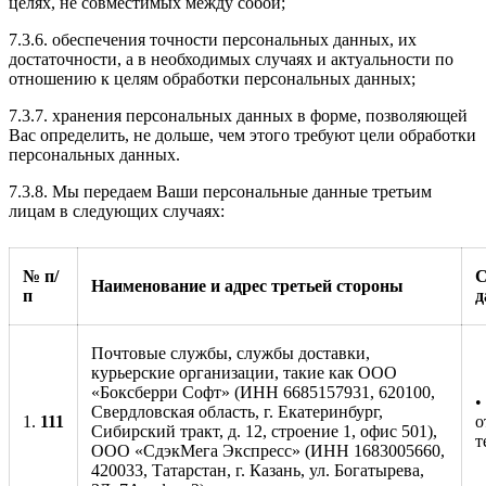
целях, не совместимых между собой;
7.3.6. обеспечения точности персональных данных, их
достаточности, а в необходимых случаях и актуальности по
отношению к целям обработки персональных данных;
7.3.7. хранения персональных данных в форме, позволяющей
Вас определить, не дольше, чем этого требуют цели обработки
персональных данных.
7.3.8. Мы передаем Ваши персональные данные третьим
лицам в следующих случаях:
№ п/
С
Наименование и адрес третьей стороны
п
д
Почтовые службы, службы доставки,
курьерские организации, такие как ООО
«Боксберри Софт» (ИНН 6685157931, 620100,
•
Свердловская область, г. Екатеринбург,
1.
1
11
о
Сибирский тракт, д. 12, строение 1, офис 501),
т
ООО «СдэкМега Экспресс» (ИНН 1683005660,
420033, Татарстан, г. Казань, ул. Богатырева,