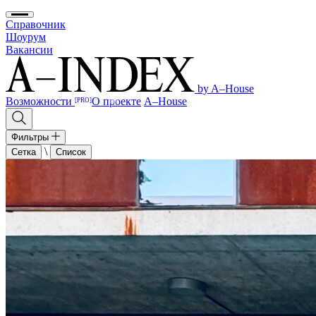
Справочник
Шоурум
Вакансии
by A–House
Возможности
О проекте
A–House
[PRO]
Фильтры
\
Сетка
Список