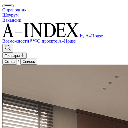
Справочник
Шоурум
Вакансии
by A–House
Возможности
О проекте
A–House
[PRO]
Фильтры
\
Сетка
Список