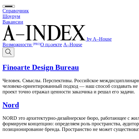
Справочник
Шоурум
Вакансии
by A–House
Возможности
О проекте
A–House
[PRO]
Finoarte Design Bureau
Человек. Смыслы. Перспективы. Российское междисциплинарное
человеко-ориентированный подход — наш способ создавать не
проект точно отражал ценности заказчика и решал его задачи.
Nord
NORD это архитектурно-дизайнерское бюро, работающее с жи
формируем концепцию: определяем роль пространства, аудитор
позиционирование бренда. Пространство не может существоват