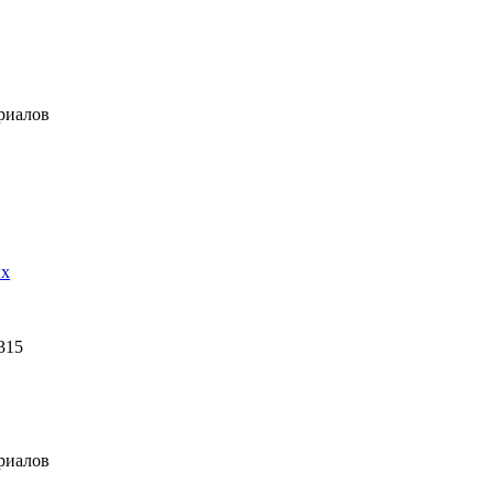
риалов
ых
315
риалов