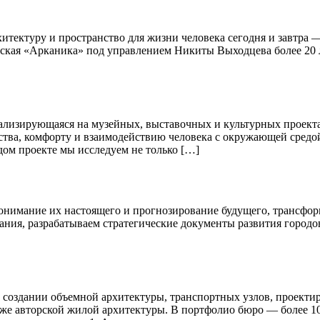
итектуру и пространство для жизни человека сегодня и завтра —
ская «Арканика» под управлением Никиты Выходцева более 20 ле
лизирующаяся на музейных, выставочных и культурных проекта
ства, комфорту и взаимодействию человека с окружающей средо
дом проекте мы исследуем не только […]
понимание их настоящего и прогнозирование будущего, трансфо
ания, разрабатываем стратегические документы развития городо
создании объемной архитектуры, транспортных узлов, проектир
кже авторской жилой архитектуры. В портфолио бюро — более 1