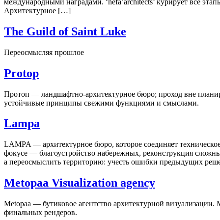
международными наградами. ‘nefa’architects’ курирует все эта
Архитектурное […]
The Guild of Saint Luke
Переосмысляя прошлое
Protop
‎Протоп — ландшафтно-архитектурное бюро; проход вне планиро
устойчивые принципы свежими функциями и смыслами.
Lampa
LAMPA — архитектурное бюро, которое соединяет техническое
фокусе — благоустройство набережных, реконструкция сложных
а переосмыслить территорию: учесть ошибки предыдущих реше
Metopaa Visualization agency
Metopaa — бутиковое агентство архитектурной визуализации. М
финальных рендеров.