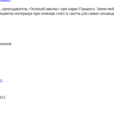
реподаватель «Зеленой школы» при парке Горького. Зачем мебе
предметы интерьера при помощи газет и скотча для самых неожи
риалов
ых
315