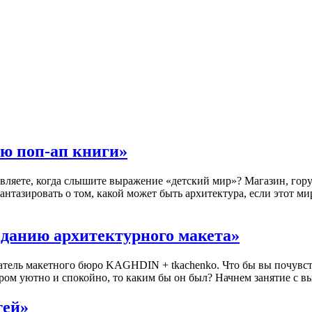
ию поп-ап книги»
ляете, когда слышите выражение «детский мир»? Магазин, гору и
нтазировать о том, какой может быть архитектура, если этот ми
зданию архитектурного макета»
ель макетного бюро KAGHDIN + tkachenko. Что бы вы почувств
ором уютно и спокойно, то каким бы он был? Начнем занятие с в
тей»