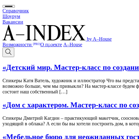
Справочник
Шоурум
Вакансии
by A–House
Возможности
О проекте
A–House
[PRO]
«Детский мир. Мастер-класс по создан
Спикеры Катя Ватель, художник и иллюстратор Что вы представ
возможно больше, чем мы привыкли? На мастер-классе будем фа
состоит наш собственный […]
«Дом с характером. Мастер-класс по со
Спикеры Дмитрий Кагдин – практикующий макетчик, соосноват
уходящий в облака? А если бы вы хотели построить дом, в кот
«Мебельное бюро для неожиданных гос