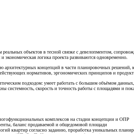
м реальных объектов в тесной связке с девелопментом, сопровож
я и экономическая логика проекта развиваются одновременно.
ию архитектурных концепций в части планировочных решений, к
е действующих нормативов, эргономических принципов и продук
итическим подходом: умеет работать с большим объёмом данных
ы системность, скорость и точность работы с площадями и пока
ногофункциональных комплексов на стадии концепции и ОПР
иенты, баланс продаваемой и общедомовой площади
логий квартир согласно заданию, проработка уникальных плани