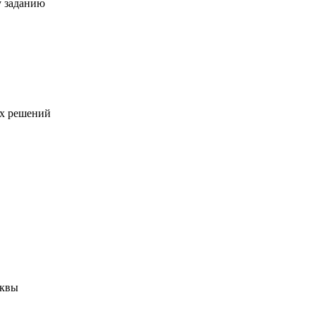
у заданию
ых решений
сквы