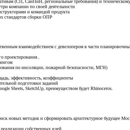
ативам (СП, СанПиН, региональные требования) и техническом
утри компании по своей деятельности
нструкторами и командой продукта
их стандартов сборки ОПР
ственным взаимодействием с девелопером в части планировочн
о проектирования .
сингом
бования по инсоляции, пожарной безопасности, МГН)
щадь, эффективность, коэффициенты
тельной подготовки заданий
ogle Sheets, SketchUp, преимуществом будет Rhinoceros.
поиск новых методик и сформировать архитектурное будущее Мо
ю реализации собственных идей