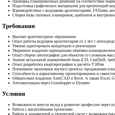
Проверка планировочных решений на соответствие норм
Подготовка графических материалов для презентаций вн
Взаимодействие с ведущими архитекторами, ГАПами, ко
Сборка базы типовых планировок, шаблонов и внутренн
Требования
Высшее архитектурное образование
Опыт работы ведущим архитектором от 2 лет с непосред
Умение адаптировать концепцию к реализации
Уверенное владение принципами объёмно-планировочног
Опыт сборки пятнографии для объектов со сложным мас
Знание актуальной нормативной базы (СП, СанПиН, тре
Опыт разработки квартирографии и расчёта ТЭПов
Понимание экономики жилого проекта: продаваемая пло
Способность к вариативному проектированию и самостоя
Обязательно владение AutoCAD и Revit. А также Excel, Go
Автоматизация через Grasshopper и Dynamо
Условия
Возможность внести вклад в развитие профессии через 
Работа с масштабными проектами
Работа в динамичной и творческой среде с возможность