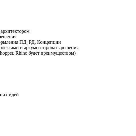
 архитектором
 решения
формления ПД, РД, Концепции
проектами и аргументировать решения
shopper, Rhino будет преимуществом)
воих идей