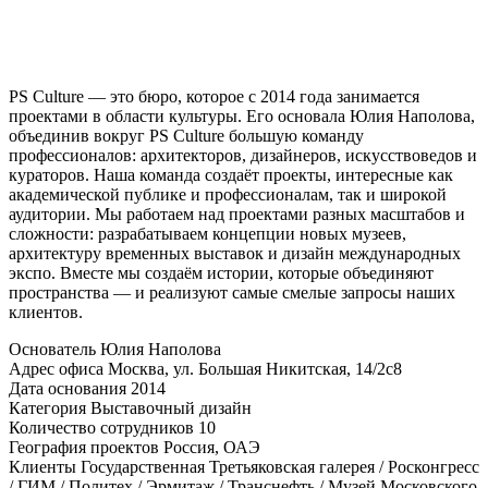
PS Culture — это бюро, которое с 2014 года занимается
проектами в области культуры. Его основала Юлия Наполова,
объединив вокруг PS Culture большую команду
профессионалов: архитекторов, дизайнеров, искусствоведов и
кураторов. Наша команда создаёт проекты, интересные как
академической публике и профессионалам, так и широкой
аудитории. Мы работаем над проектами разных масштабов и
сложности: разрабатываем концепции новых музеев,
архитектуру временных выставок и дизайн международных
экспо. Вместе мы создаём истории, которые объединяют
пространства — и реализуют самые смелые запросы наших
клиентов.
Основатель
Юлия Наполова
Адрес офиса
Москва, ул. Большая Никитская, 14/2с8
Дата основания
2014
Категория
Выставочный дизайн
Количество сотрудников
10
География проектов
Россия, ОАЭ
Клиенты
Государственная Третьяковская галерея / Росконгресс
/ ГИМ / Политех / Эрмитаж / Транснефть / Музей Московского