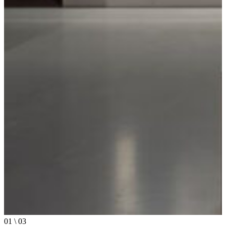
01
\
03