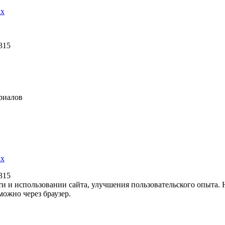
ых
315
риалов
ых
315
ти и использовании сайта, улучшения пользовательского опыта.
можно через браузер.